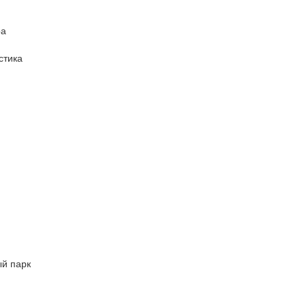
ра
стика
ый парк