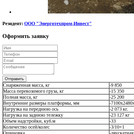
Резидент:
ООО "Энерготехпром-Инвест"
Оформить заявку
Отправить
Снаряженная масса, кг
-9 850
Масса перевозимого груза, кг
-15 350
Полная масса, кг
-25 200
Внутренние размеры платформы, мм
-7100х2480
Нагрузка на переднюю ось
-2 073 кг.
Нагрузка на заднюю тележку
-23 127 кг
Объем надстройки, куб.м
-33
Количество осей/колес
-3/10+1
Ошиновка
-двускатная