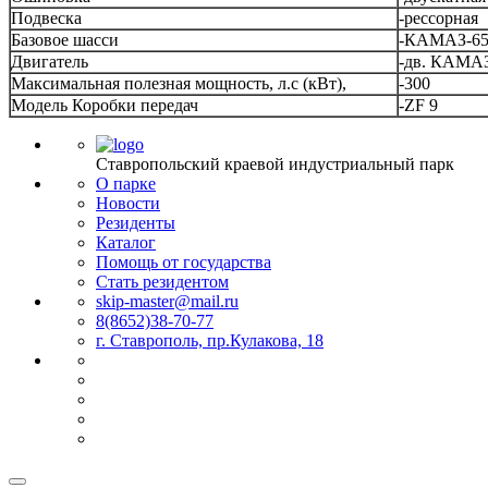
Подвеска
-рессорная
Базовое шасси
-КАМАЗ-651
Двигатель
-дв. КАМАЗ 
Максимальная полезная мощность, л.с (кВт),
-300
Модель Коробки передач
-ZF 9
Ставропольский краевой индустриальный парк
О парке
Новости
Резиденты
Каталог
Помощь от государства
Стать резидентом
skip-master@mail.ru
8(8652)38-70-77
г. Ставрополь, пр.Кулакова, 18