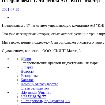
Поздравляем с 17-ти летием АО "КИП" Мастер"
2021-07-29
Поздравляем с 17-ти летием управляющую компанию АО "КИ
Это уже легендарная история, опыт которой успешно транслиру
Мы высоко ценим поддержку Ставропольского краевого индуст
С уважением, коллектив ООО "СКИП" Мастер".
Ставропольский краевой индустриальный парк
О парке
Новости
Резиденты
Каталог
Помощь от государства
Стать резидентом
skip-master@mail.ru
8(8652)38-70-77
г. Ставрополь, пр.Кулакова, 18