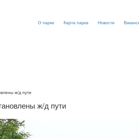
О парке
Карта парка
Новости
Ваканс
овлены ж/д пути
тановлены ж/д пути