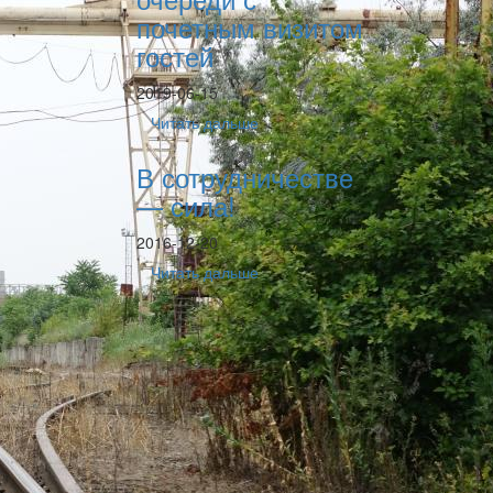
почетным визитом
гостей
2019-06-15
Читать дальше
В сотрудничестве
— сила!
2016-12-20
Читать дальше