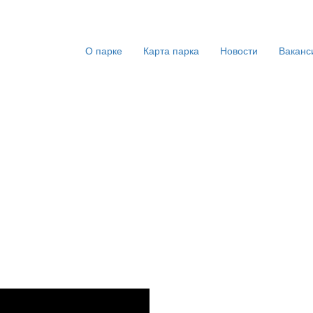
О парке
Карта парка
Новости
Ваканс