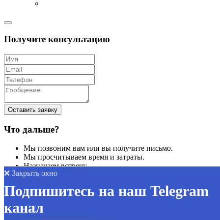
Получите консультацию
Оставить заявку
Что дальше?
Мы позвоним вам или вы получите письмо.
Мы просчитываем время и затраты.
Назначаем встречу.
❌ Закрыть окно
Подпишитесь на наш Telegram
Позвоните нам
канал
8(8652)38-70-77