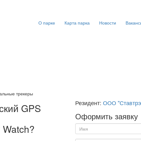
О парке
Карта парка
Новости
Ваканс
нальные трекеры
Резидент:
ООО "Ставтрэ
тский GPS
Оформить заявку
y Watch?