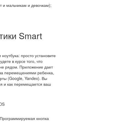
т и мальчикам и девочкам);
тики Smart
ноутбука: просто установите
удете в курсе того, что
 не рядом. Приложение дает
 за перемещениями ребенка,
ты (Google, Yandex). Вы
ся и как перемещается ваш
SOS
аПрограммируемая кнопка