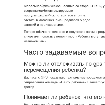
Моральное/физическое насилие со стороны нянь, у
сверстниковНеконтролируемые
прогулы школыРиск потеряться в толпе,
отстать в магазинеОбман родителя о роде
занятий и происшествиях
Потеря обычного телефон и отсутствие связи с род
улице или попасть в неприятностиРебенка могут у
незнакомцами
Часто задаваемые вопр
Можно ли отслеживать по gps 
перемещения ребенка?
Да, часы с GPS показывают актуальные координат
отправлении команды «Найти ребенка» с вашего ус
трекер
Понимает ли ребенок, что его
Нет, и ему не обязательно об этом знать, нужно л