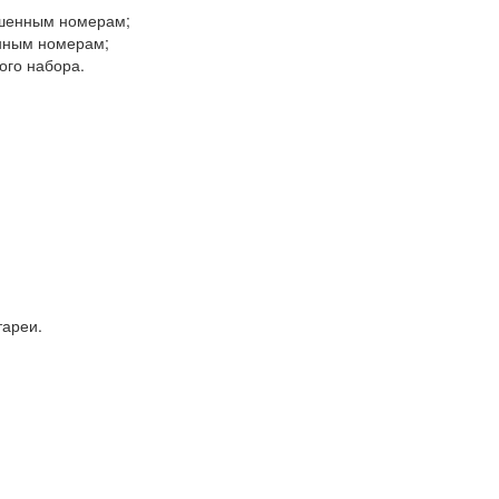
ешенным номерам;
нным номерам;
ого набора.
тареи.