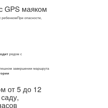
 с GPS маяком
 ребенкомПри опасности,
ходит
рядом с
пешном завершении маршрута
тории
м от 5 до 12
 саду,
часов