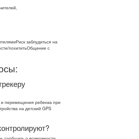
чителей,
ителямиРиск заблудиться на
вести/похититьОбщение с
осы:
трекеру
ы и перемещения ребенка при
тройства на детский GPS
 контролируют?
ишь сообщить о возможности