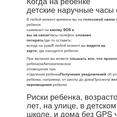
Когда на ребёнке
детские наручные часы
В любой момент времени вы на
голосовой связи
c
ребенок
нажимает на
кнопку SOS и
вы на связи
Часы-телефон
сложнее
потерять
/где-то оставить:
всегда на рукеВ любой момент вы
видите на
карте
, где находится ребенок
При желании вы можете
слышать все, что проис
ребенкомАвтоматическое
оповещение при
отдалении ребенка
Получение уведомлений
об ус
ребенка, например, от школы до домаПросмотр
ис
перемещения
ребенка
Риски ребенка, возрасто
лет, на улице, в детском
школе, и дома без GPS 