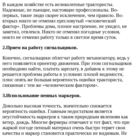
В каждом хозяйстве есть великолепные трактористы.
Надежные, не пьющие, настоящие профессионалы. Во-
первых, такие люди скорее исключение, чем правило. Во-
вторых никто не отменял пресловутый «человеческий
фактор». Проблемы дома, плохое настроение, не увидел, не
заметил, отвлекся. Никто не отменял погодные условия,
никто не отменял работу только в светлое время суток.
2.Прием на работу сигнальщиков.
Конечно, сигнальщики облегчат работу механизатору, ведь у
него появляется ориентир движения. При этом сигнальщиков
необходимо найти, платить зарплату, в добавок к этому не
решается проблема работы в условиях плохой видимости,
плюс опять же большая вероятность ошибки тракториста,
связанная с тем же «человеческим фактором».
3.Использование пенных маркеров.
Довольно высокая точность, значительно снижается
вероятность ошибки. Главным недостатком является
неустойчивость маркеров к таким природным явлениям как
ветер, дождь. Многие фермеры отмечают и тот факт, что при
жаркой погоде пенный материал очень быстро теряет свои
качества и маркер становится практически не видимым. Не