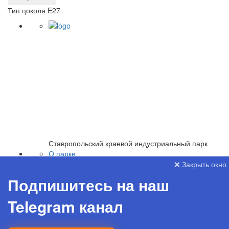
Тип цоколя E27
Ставропольский краевой индустриальный парк
О парке
Новости
❌ Закрыть окно
Резиденты
Подпишитесь на наш
Каталог
Помощь от государства
Telegram канал
Стать резидентом
skip-master@mail.ru
8(8652)38-70-77